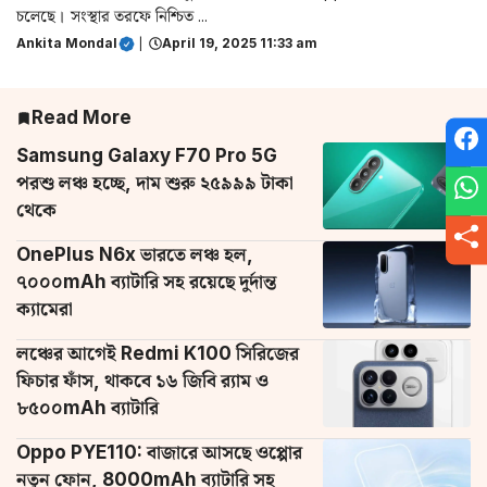
চলেছে। সংস্থার তরফে নিশ্চিত ...
Ankita Mondal
|
April 19, 2025 11:33 am
Read More
Samsung Galaxy F70 Pro 5G
পরশু লঞ্চ হচ্ছে, দাম শুরু ২৫৯৯৯ টাকা
থেকে
OnePlus N6x ভারতে লঞ্চ হল,
৭০০০mAh ব্যাটারি সহ রয়েছে দুর্দান্ত
ক্যামেরা
লঞ্চের আগেই Redmi K100 সিরিজের
ফিচার ফাঁস, থাকবে ১৬ জিবি র‌্যাম ও
৮৫০০mAh ব্যাটারি
Oppo PYE110: বাজারে আসছে ওপ্পোর
নতুন ফোন, 8000mAh ব্যাটারি সহ