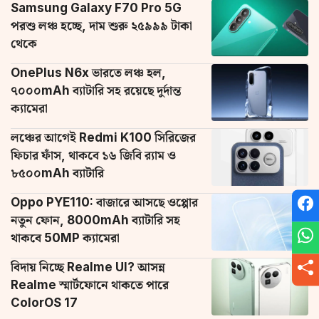
Samsung Galaxy F70 Pro 5G
পরশু লঞ্চ হচ্ছে, দাম শুরু ২৫৯৯৯ টাকা
থেকে
OnePlus N6x ভারতে লঞ্চ হল,
৭০০০mAh ব্যাটারি সহ রয়েছে দুর্দান্ত
ক্যামেরা
লঞ্চের আগেই Redmi K100 সিরিজের
ফিচার ফাঁস, থাকবে ১৬ জিবি র‌্যাম ও
৮৫০০mAh ব্যাটারি
Oppo PYE110: বাজারে আসছে ওপ্পোর
নতুন ফোন, 8000mAh ব্যাটারি সহ
থাকবে 50MP ক্যামেরা
বিদায় নিচ্ছে Realme UI? আসন্ন
Realme স্মার্টফোনে থাকতে পারে
ColorOS 17