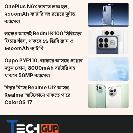
OnePlus N6x ভারতে লঞ্চ হল,
৭০০০mAh ব্যাটারি সহ রয়েছে দুর্দান্ত
ক্যামেরা
লঞ্চের আগেই Redmi K100 সিরিজের
ফিচার ফাঁস, থাকবে ১৬ জিবি র‌্যাম ও
৮৫০০mAh ব্যাটারি
Oppo PYE110: বাজারে আসছে ওপ্পোর
নতুন ফোন, 8000mAh ব্যাটারি সহ
থাকবে 50MP ক্যামেরা
বিদায় নিচ্ছে Realme UI? আসন্ন
Realme স্মার্টফোনে থাকতে পারে
ColorOS 17