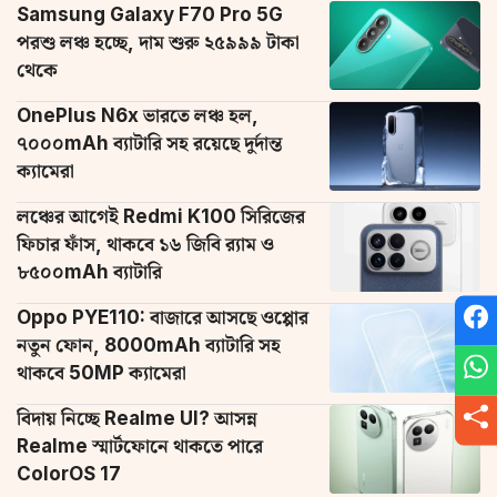
Samsung Galaxy F70 Pro 5G
পরশু লঞ্চ হচ্ছে, দাম শুরু ২৫৯৯৯ টাকা
থেকে
OnePlus N6x ভারতে লঞ্চ হল,
৭০০০mAh ব্যাটারি সহ রয়েছে দুর্দান্ত
ক্যামেরা
লঞ্চের আগেই Redmi K100 সিরিজের
ফিচার ফাঁস, থাকবে ১৬ জিবি র‌্যাম ও
৮৫০০mAh ব্যাটারি
Oppo PYE110: বাজারে আসছে ওপ্পোর
নতুন ফোন, 8000mAh ব্যাটারি সহ
থাকবে 50MP ক্যামেরা
বিদায় নিচ্ছে Realme UI? আসন্ন
Realme স্মার্টফোনে থাকতে পারে
ColorOS 17