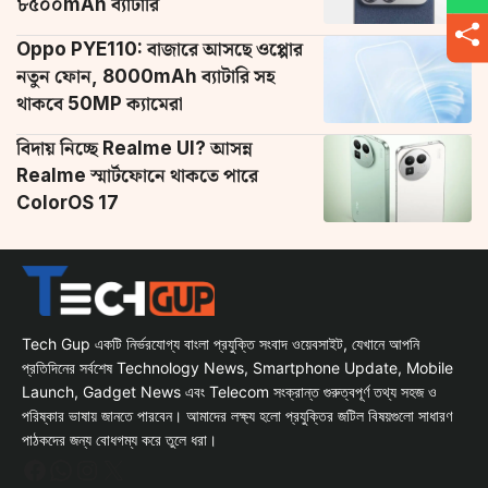
৮৫০০mAh ব্যাটারি
Oppo PYE110: বাজারে আসছে ওপ্পোর
নতুন ফোন, 8000mAh ব্যাটারি সহ
থাকবে 50MP ক্যামেরা
বিদায় নিচ্ছে Realme UI? আসন্ন
Realme স্মার্টফোনে থাকতে পারে
ColorOS 17
Tech Gup একটি নির্ভরযোগ্য বাংলা প্রযুক্তি সংবাদ ওয়েবসাইট, যেখানে আপনি
প্রতিদিনের সর্বশেষ Technology News, Smartphone Update, Mobile
Launch, Gadget News এবং Telecom সংক্রান্ত গুরুত্বপূর্ণ তথ্য সহজ ও
পরিষ্কার ভাষায় জানতে পারবেন। আমাদের লক্ষ্য হলো প্রযুক্তির জটিল বিষয়গুলো সাধারণ
পাঠকদের জন্য বোধগম্য করে তুলে ধরা।
Facebook
WhatsApp
Instagram
X