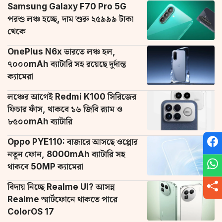
Samsung Galaxy F70 Pro 5G
পরশু লঞ্চ হচ্ছে, দাম শুরু ২৫৯৯৯ টাকা
থেকে
OnePlus N6x ভারতে লঞ্চ হল,
৭০০০mAh ব্যাটারি সহ রয়েছে দুর্দান্ত
ক্যামেরা
লঞ্চের আগেই Redmi K100 সিরিজের
ফিচার ফাঁস, থাকবে ১৬ জিবি র‌্যাম ও
৮৫০০mAh ব্যাটারি
Oppo PYE110: বাজারে আসছে ওপ্পোর
নতুন ফোন, 8000mAh ব্যাটারি সহ
থাকবে 50MP ক্যামেরা
বিদায় নিচ্ছে Realme UI? আসন্ন
Realme স্মার্টফোনে থাকতে পারে
ColorOS 17