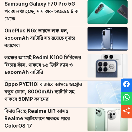
Samsung Galaxy F70 Pro 5G
পরশু লঞ্চ হচ্ছে, দাম শুরু ২৫৯৯৯ টাকা
থেকে
OnePlus N6x ভারতে লঞ্চ হল,
৭০০০mAh ব্যাটারি সহ রয়েছে দুর্দান্ত
ক্যামেরা
লঞ্চের আগেই Redmi K100 সিরিজের
ফিচার ফাঁস, থাকবে ১৬ জিবি র‌্যাম ও
৮৫০০mAh ব্যাটারি
Oppo PYE110: বাজারে আসছে ওপ্পোর
নতুন ফোন, 8000mAh ব্যাটারি সহ
থাকবে 50MP ক্যামেরা
বিদায় নিচ্ছে Realme UI? আসন্ন
Realme স্মার্টফোনে থাকতে পারে
ColorOS 17