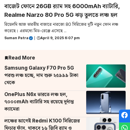
বাজেট ফোনে 26GB র‌্যাম সহ 6000mAh ব্যাটারি,
Realme Narzo 80 Pro 5G ঝড় তুলতে লঞ্চ হল
রিয়েলমি আজ ভারতীয় বাজারে নারজো 80 সিরিজের দুটি নতুন ফোন লঞ্চ
করেছে। এরমধ্যে মিড-রেঞ্জে এসেছে ...
Suman Patra
|
April 9, 2025 6:07 pm
Read More
Samsung Galaxy F70 Pro 5G
পরশু লঞ্চ হচ্ছে, দাম শুরু ২৫৯৯৯ টাকা
থেকে
OnePlus N6x ভারতে লঞ্চ হল,
৭০০০mAh ব্যাটারি সহ রয়েছে দুর্দান্ত
ক্যামেরা
লঞ্চের আগেই Redmi K100 সিরিজের
ফিচার ফাঁস, থাকবে ১৬ জিবি র‌্যাম ও