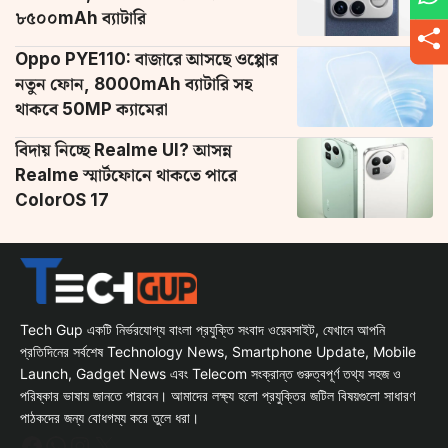
৮৫০০mAh ব্যাটারি
Oppo PYE110: বাজারে আসছে ওপ্পোর
নতুন ফোন, 8000mAh ব্যাটারি সহ
থাকবে 50MP ক্যামেরা
বিদায় নিচ্ছে Realme UI? আসন্ন
Realme স্মার্টফোনে থাকতে পারে
ColorOS 17
Tech Gup একটি নির্ভরযোগ্য বাংলা প্রযুক্তি সংবাদ ওয়েবসাইট, যেখানে আপনি
প্রতিদিনের সর্বশেষ Technology News, Smartphone Update, Mobile
Launch, Gadget News এবং Telecom সংক্রান্ত গুরুত্বপূর্ণ তথ্য সহজ ও
পরিষ্কার ভাষায় জানতে পারবেন। আমাদের লক্ষ্য হলো প্রযুক্তির জটিল বিষয়গুলো সাধারণ
পাঠকদের জন্য বোধগম্য করে তুলে ধরা।
Facebook
WhatsApp
Instagram
X