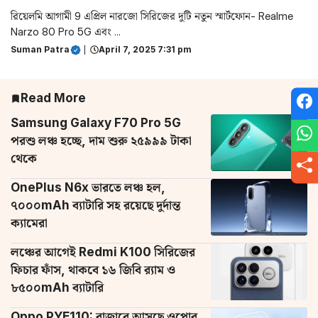
রিয়েলমি আগামী 9 এপ্রিল নারজো সিরিজের দুটি নতুন স্মার্টফোন- Realme
Narzo 80 Pro 5G এবং ...
Suman Patra
|
April 7, 2025 7:31 pm
Read More
Samsung Galaxy F70 Pro 5G
পরশু লঞ্চ হচ্ছে, দাম শুরু ২৫৯৯৯ টাকা
থেকে
OnePlus N6x ভারতে লঞ্চ হল,
৭০০০mAh ব্যাটারি সহ রয়েছে দুর্দান্ত
ক্যামেরা
লঞ্চের আগেই Redmi K100 সিরিজের
ফিচার ফাঁস, থাকবে ১৬ জিবি র‌্যাম ও
৮৫০০mAh ব্যাটারি
Oppo PYE110: বাজারে আসছে ওপ্পোর