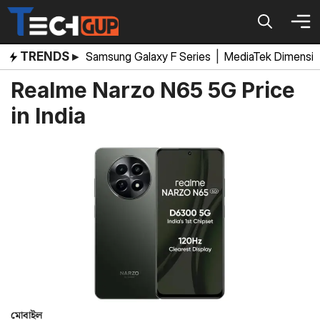
Skip
to
content
TRENDS ▸
Samsung Galaxy F Series
|
MediaTek Dimensi
Realme Narzo N65 5G Price
in India
মোবাইল