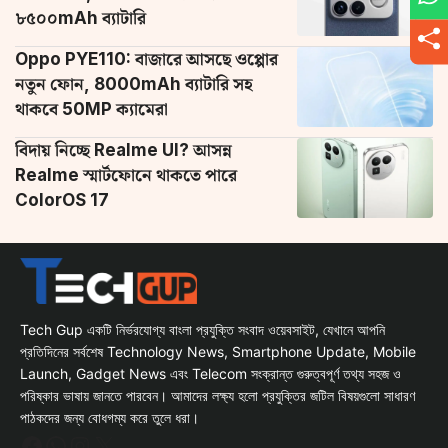
৮৫০০mAh ব্যাটারি
Oppo PYE110: বাজারে আসছে ওপ্পোর
নতুন ফোন, 8000mAh ব্যাটারি সহ
থাকবে 50MP ক্যামেরা
বিদায় নিচ্ছে Realme UI? আসন্ন
Realme স্মার্টফোনে থাকতে পারে
ColorOS 17
Tech Gup একটি নির্ভরযোগ্য বাংলা প্রযুক্তি সংবাদ ওয়েবসাইট, যেখানে আপনি
প্রতিদিনের সর্বশেষ Technology News, Smartphone Update, Mobile
Launch, Gadget News এবং Telecom সংক্রান্ত গুরুত্বপূর্ণ তথ্য সহজ ও
পরিষ্কার ভাষায় জানতে পারবেন। আমাদের লক্ষ্য হলো প্রযুক্তির জটিল বিষয়গুলো সাধারণ
পাঠকদের জন্য বোধগম্য করে তুলে ধরা।
Facebook
WhatsApp
Instagram
X