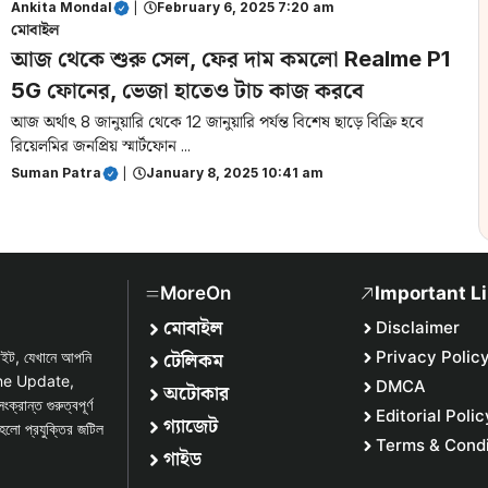
Ankita Mondal
|
February 6, 2025 7:20 am
মোবাইল
আজ থেকে শুরু সেল, ফের দাম কমলো Realme P1
5G ফোনের, ভেজা হাতেও টাচ কাজ করবে
আজ অর্থাৎ 8 জানুয়ারি থেকে 12 জানুয়ারি পর্যন্ত বিশেষ ছাড়ে বিক্রি হবে
রিয়েলমির জনপ্রিয় স্মার্টফোন ...
Suman Patra
|
January 8, 2025 10:41 am
MoreOn
Important L
মোবাইল
Disclaimer
টেলিকম
Privacy Polic
সাইট, যেখানে আপনি
one Update,
DMCA
অটোকার
্ত গুরুত্বপূর্ণ
Editorial Polic
গ্যাজেট
হলো প্রযুক্তির জটিল
Terms & Condi
গাইড