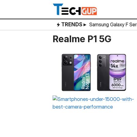
Skip
to
content
TRENDS ▸
Samsung Galaxy F Ser
Realme P1 5G