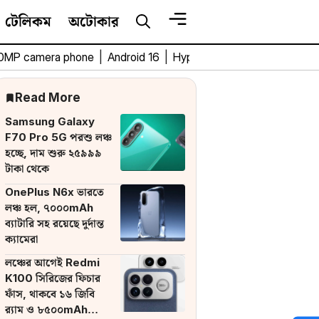
টেলিকম
অটোকার
0MP camera phone
|
Android 16
|
HyperOS 3
|
Bengali Tech 
Read More
Samsung Galaxy
F70 Pro 5G পরশু লঞ্চ
হচ্ছে, দাম শুরু ২৫৯৯৯
টাকা থেকে
OnePlus N6x ভারতে
লঞ্চ হল, ৭০০০mAh
ব্যাটারি সহ রয়েছে দুর্দান্ত
ক্যামেরা
লঞ্চের আগেই Redmi
K100 সিরিজের ফিচার
ফাঁস, থাকবে ১৬ জিবি
র‌্যাম ও ৮৫০০mAh