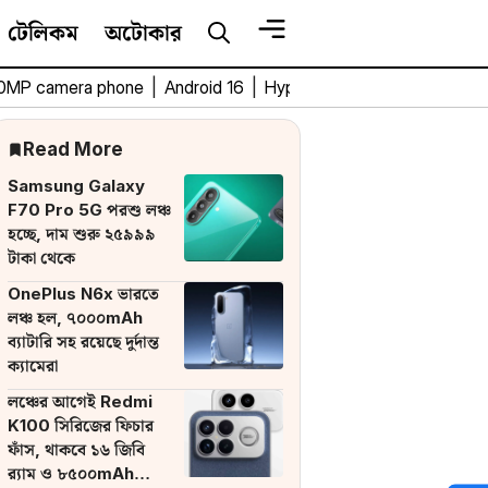
টেলিকম
অটোকার
0MP camera phone
|
Android 16
|
HyperOS 3
|
Bengali Tech 
Read More
Samsung Galaxy
F70 Pro 5G পরশু লঞ্চ
হচ্ছে, দাম শুরু ২৫৯৯৯
টাকা থেকে
OnePlus N6x ভারতে
লঞ্চ হল, ৭০০০mAh
ব্যাটারি সহ রয়েছে দুর্দান্ত
ক্যামেরা
লঞ্চের আগেই Redmi
K100 সিরিজের ফিচার
ফাঁস, থাকবে ১৬ জিবি
র‌্যাম ও ৮৫০০mAh