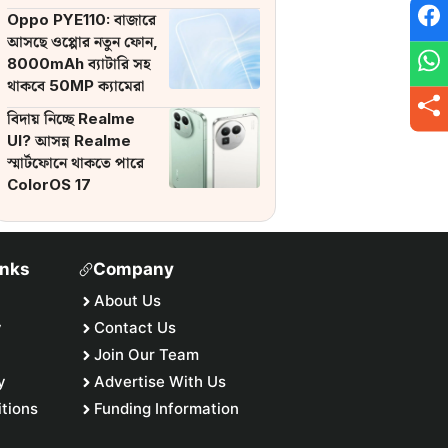
ব্যাটারি
Oppo PYE110: বাজারে
আসছে ওপ্পোর নতুন ফোন,
8000mAh ব্যাটারি সহ
থাকবে 50MP ক্যামেরা
বিদায় নিচ্ছে Realme
UI? আসন্ন Realme
স্মার্টফোনে থাকতে পারে
ColorOS 17
inks
Company
About Us
y
Contact Us
Join Our Team
y
Advertise With Us
tions
Funding Information