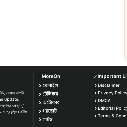
MoreOn
Important L
মোবাইল
Disclaimer
টেলিকম
Privacy Polic
সাইট, যেখানে আপনি
one Update,
DMCA
অটোকার
্ত গুরুত্বপূর্ণ
Editorial Polic
গ্যাজেট
হলো প্রযুক্তির জটিল
Terms & Condi
গাইড