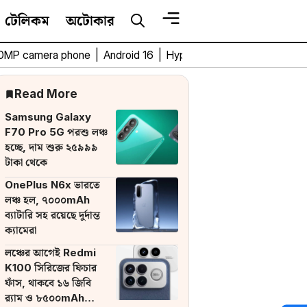
টেলিকম
অটোকার
0MP camera phone
|
Android 16
|
HyperOS 3
|
Bengali Tech 
Read More
Samsung Galaxy
F70 Pro 5G পরশু লঞ্চ
হচ্ছে, দাম শুরু ২৫৯৯৯
টাকা থেকে
OnePlus N6x ভারতে
লঞ্চ হল, ৭০০০mAh
ব্যাটারি সহ রয়েছে দুর্দান্ত
ক্যামেরা
লঞ্চের আগেই Redmi
K100 সিরিজের ফিচার
ফাঁস, থাকবে ১৬ জিবি
র‌্যাম ও ৮৫০০mAh