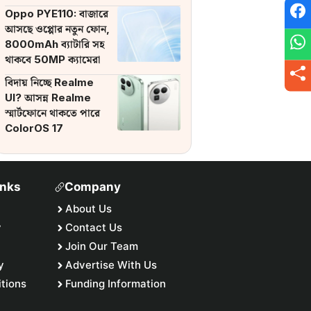
ব্যাটারি
Oppo PYE110: বাজারে
আসছে ওপ্পোর নতুন ফোন,
8000mAh ব্যাটারি সহ
থাকবে 50MP ক্যামেরা
বিদায় নিচ্ছে Realme
UI? আসন্ন Realme
স্মার্টফোনে থাকতে পারে
ColorOS 17
inks
Company
About Us
y
Contact Us
Join Our Team
y
Advertise With Us
tions
Funding Information