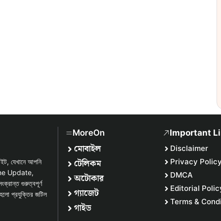
MoreOn
Important L
মোবাইল
Disclaimer
টেলিকম
Privacy Polic
সাইট, যেখানে আপনি
one Update,
DMCA
অটোকার
্ত গুরুত্বপূর্ণ
Editorial Polic
গ্যাজেট
হলো প্রযুক্তির জটিল
Terms & Condi
গাইড