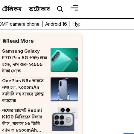
টেলিকম
অটোকার
0MP camera phone
|
Android 16
|
HyperOS 3
|
Bengali Tech 
Read More
Samsung Galaxy
F70 Pro 5G পরশু লঞ্চ
হচ্ছে, দাম শুরু ২৫৯৯৯
টাকা থেকে
OnePlus N6x ভারতে
লঞ্চ হল, ৭০০০mAh
ব্যাটারি সহ রয়েছে দুর্দান্ত
ক্যামেরা
লঞ্চের আগেই Redmi
K100 সিরিজের ফিচার
ফাঁস, থাকবে ১৬ জিবি
র‌্যাম ও ৮৫০০mAh