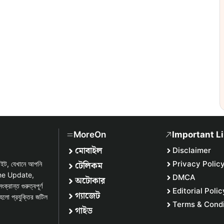
MoreOn
Important L
মোবাইল
Disclaimer
টেলিকম
Privacy Polic
সাইট, যেখানে আপনি
one Update,
DMCA
অটোকার
্ত গুরুত্বপূর্ণ
Editorial Polic
গ্যাজেট
হলো প্রযুক্তির জটিল
Terms & Condi
গাইড