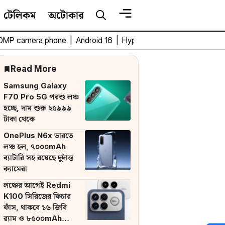
টেলিকম
অটোকার
0MP camera phone
|
Android 16
|
HyperOS 3
|
Bengali Tech 
Read More
Samsung Galaxy
F70 Pro 5G পরশু লঞ্চ
হচ্ছে, দাম শুরু ২৫৯৯৯
টাকা থেকে
OnePlus N6x ভারতে
লঞ্চ হল, ৭০০০mAh
ব্যাটারি সহ রয়েছে দুর্দান্ত
ক্যামেরা
লঞ্চের আগেই Redmi
K100 সিরিজের ফিচার
ফাঁস, থাকবে ১৬ জিবি
র‌্যাম ও ৮৫০০mAh