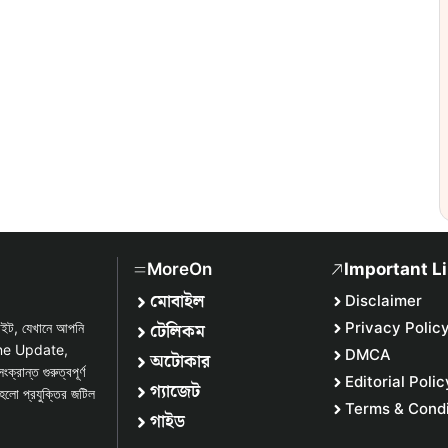
MoreOn
Important L
মোবাইল
Disclaimer
টেলিকম
Privacy Polic
সাইট, যেখানে আপনি
one Update,
DMCA
অটোকার
্ত গুরুত্বপূর্ণ
Editorial Polic
গ্যাজেট
হলো প্রযুক্তির জটিল
Terms & Condi
গাইড