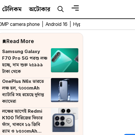
টেলিকম
অটোকার
0MP camera phone
|
Android 16
|
HyperOS 3
|
Bengali Tech 
Read More
Samsung Galaxy
F70 Pro 5G পরশু লঞ্চ
হচ্ছে, দাম শুরু ২৫৯৯৯
টাকা থেকে
OnePlus N6x ভারতে
লঞ্চ হল, ৭০০০mAh
ব্যাটারি সহ রয়েছে দুর্দান্ত
ক্যামেরা
লঞ্চের আগেই Redmi
K100 সিরিজের ফিচার
ফাঁস, থাকবে ১৬ জিবি
র‌্যাম ও ৮৫০০mAh