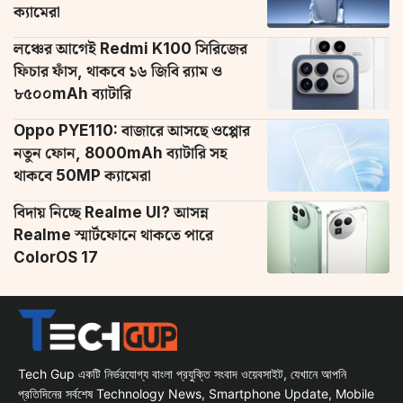
ক্যামেরা
লঞ্চের আগেই Redmi K100 সিরিজের
ফিচার ফাঁস, থাকবে ১৬ জিবি র‌্যাম ও
৮৫০০mAh ব্যাটারি
Oppo PYE110: বাজারে আসছে ওপ্পোর
নতুন ফোন, 8000mAh ব্যাটারি সহ
থাকবে 50MP ক্যামেরা
বিদায় নিচ্ছে Realme UI? আসন্ন
Realme স্মার্টফোনে থাকতে পারে
ColorOS 17
Tech Gup একটি নির্ভরযোগ্য বাংলা প্রযুক্তি সংবাদ ওয়েবসাইট, যেখানে আপনি
প্রতিদিনের সর্বশেষ Technology News, Smartphone Update, Mobile