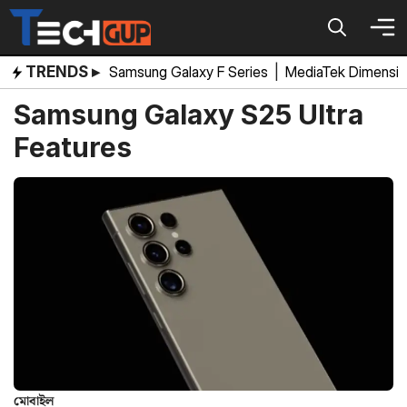
Skip
to
content
TRENDS ▸
Samsung Galaxy F Series
|
MediaTek Dimensi
Samsung Galaxy S25 Ultra
Features
মোবাইল