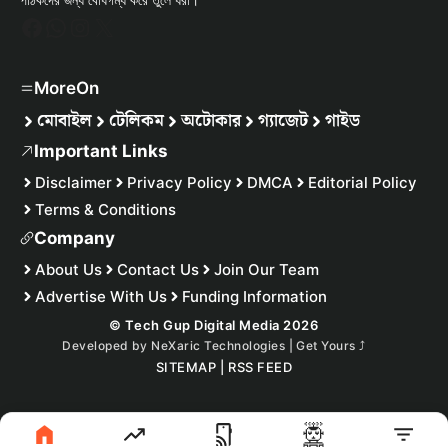
Facebook
WhatsApp
Instagram
X
MoreOn
মোবাইল
টেলিকম
অটোকার
গ্যাজেট
গাইড
Important Links
Disclaimer
Privacy Policy
DMCA
Editorial Policy
Terms & Conditions
Company
About Us
Contact Us
Join Our Team
Advertise With Us
Funding Information
© Tech Gup Digital Media 2026
Developed by
NeXaric Technologies | Get Yours
⤴︎
SITEMAP
|
RSS FEED