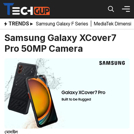
Skip
to
content
TRENDS ▸
Samsung Galaxy F Series
|
MediaTek Dimensi
Samsung Galaxy XCover7
Pro 50MP Camera
মোবাইল