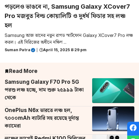
পড়লেও ভাঙবে না, Samsung Galaxy XCover7
Pro মজবুত বিল্ড কোয়ালিটি ও দুর্ধর্ষ ফিচার সহ লঞ্চ
হল
Samsung আজ তাদের নতুন রাগড স্মার্টফোন Galaxy XCover7 Pro লঞ্চ
করল। এই সিরিজের অধীনে দক্ষিণ ...
Suman Patra
|
April 15, 2025 8:29 pm
Read More
Samsung Galaxy F70 Pro 5G
পরশু লঞ্চ হচ্ছে, দাম শুরু ২৫৯৯৯ টাকা
থেকে
OnePlus N6x ভারতে লঞ্চ হল,
৭০০০mAh ব্যাটারি সহ রয়েছে দুর্দান্ত
ক্যামেরা
লঞ্চের আগেই Redmi K100 সিরিজের