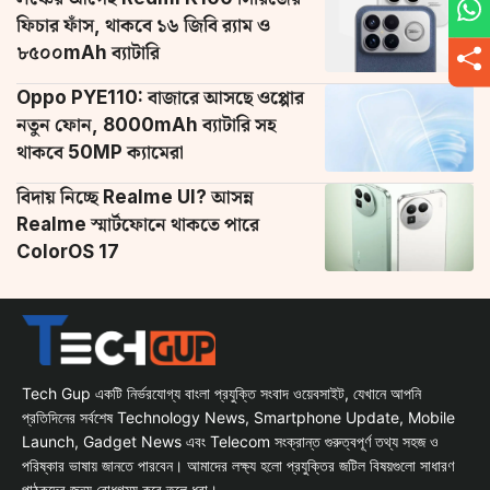
ফিচার ফাঁস, থাকবে ১৬ জিবি র‌্যাম ও
৮৫০০mAh ব্যাটারি
Oppo PYE110: বাজারে আসছে ওপ্পোর
নতুন ফোন, 8000mAh ব্যাটারি সহ
থাকবে 50MP ক্যামেরা
বিদায় নিচ্ছে Realme UI? আসন্ন
Realme স্মার্টফোনে থাকতে পারে
ColorOS 17
Tech Gup একটি নির্ভরযোগ্য বাংলা প্রযুক্তি সংবাদ ওয়েবসাইট, যেখানে আপনি
প্রতিদিনের সর্বশেষ Technology News, Smartphone Update, Mobile
Launch, Gadget News এবং Telecom সংক্রান্ত গুরুত্বপূর্ণ তথ্য সহজ ও
পরিষ্কার ভাষায় জানতে পারবেন। আমাদের লক্ষ্য হলো প্রযুক্তির জটিল বিষয়গুলো সাধারণ
পাঠকদের জন্য বোধগম্য করে তুলে ধরা।