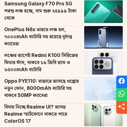
Samsung Galaxy F70 Pro 5G
পরশু লঞ্চ হচ্ছে, দাম শুরু ২৫৯৯৯ টাকা
থেকে
OnePlus N6x ভারতে লঞ্চ হল,
৭০০০mAh ব্যাটারি সহ রয়েছে দুর্দান্ত
ক্যামেরা
লঞ্চের আগেই Redmi K100 সিরিজের
ফিচার ফাঁস, থাকবে ১৬ জিবি র‌্যাম ও
৮৫০০mAh ব্যাটারি
Oppo PYE110: বাজারে আসছে ওপ্পোর
নতুন ফোন, 8000mAh ব্যাটারি সহ
থাকবে 50MP ক্যামেরা
বিদায় নিচ্ছে Realme UI? আসন্ন
Realme স্মার্টফোনে থাকতে পারে
ColorOS 17