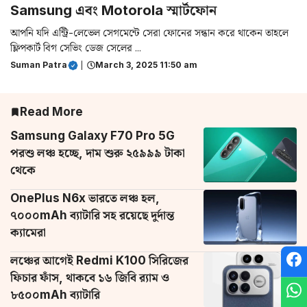
Samsung এবং Motorola স্মার্টফোন
আপনি যদি এন্ট্রি-লেভেল সেগমেন্টে সেরা ফোনের সন্ধান করে থাকেন তাহলে
ফ্লিপকার্ট বিগ সেভিং ডেজ সেলের ...
Suman Patra
|
March 3, 2025 11:50 am
Read More
Samsung Galaxy F70 Pro 5G
পরশু লঞ্চ হচ্ছে, দাম শুরু ২৫৯৯৯ টাকা
থেকে
OnePlus N6x ভারতে লঞ্চ হল,
৭০০০mAh ব্যাটারি সহ রয়েছে দুর্দান্ত
ক্যামেরা
লঞ্চের আগেই Redmi K100 সিরিজের
ফিচার ফাঁস, থাকবে ১৬ জিবি র‌্যাম ও
৮৫০০mAh ব্যাটারি