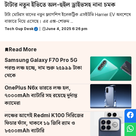
টাটার নতুন ইভিতে অল-হুইল ড্রাইভসহ নানা চমক
টাটা মোটরস তাদের নতুন ফ্ল্যাগশিপ ইলেকট্রিক এসইউভি Harrier EV অবশেষে
বাজারে নিয়ে এসেছে। এর এক্স-শোরুম ...
Tech Gup Desk
|
June 4, 2025 6:26 pm
Read More
Samsung Galaxy F70 Pro 5G
পরশু লঞ্চ হচ্ছে, দাম শুরু ২৫৯৯৯ টাকা
থেকে
OnePlus N6x ভারতে লঞ্চ হল,
৭০০০mAh ব্যাটারি সহ রয়েছে দুর্দান্ত
ক্যামেরা
লঞ্চের আগেই Redmi K100 সিরিজের
ফিচার ফাঁস, থাকবে ১৬ জিবি র‌্যাম ও
৮৫০০mAh ব্যাটারি