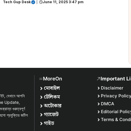
Tech Gup Desk
|
June 11, 2025 3:47 pm
MoreOn
Important L
মোবাইল
Disclaimer
টেলিকম
Privacy Polic
সাইট, যেখানে আপনি
one Update,
DMCA
অটোকার
্ত গুরুত্বপূর্ণ
Editorial Polic
গ্যাজেট
হলো প্রযুক্তির জটিল
Terms & Condi
গাইড