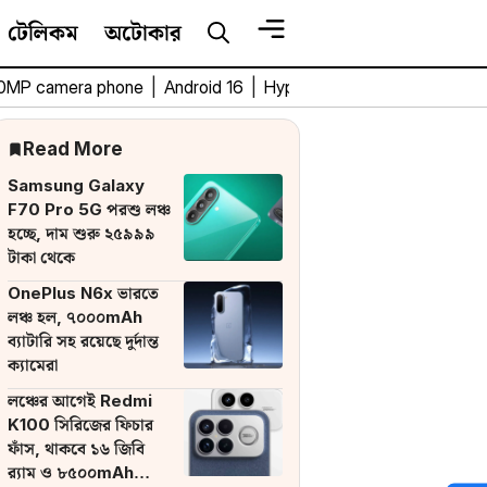
টেলিকম
অটোকার
0MP camera phone
|
Android 16
|
HyperOS 3
|
Bengali Tech 
Read More
Samsung Galaxy
F70 Pro 5G পরশু লঞ্চ
হচ্ছে, দাম শুরু ২৫৯৯৯
টাকা থেকে
OnePlus N6x ভারতে
লঞ্চ হল, ৭০০০mAh
ব্যাটারি সহ রয়েছে দুর্দান্ত
ক্যামেরা
লঞ্চের আগেই Redmi
K100 সিরিজের ফিচার
ফাঁস, থাকবে ১৬ জিবি
র‌্যাম ও ৮৫০০mAh