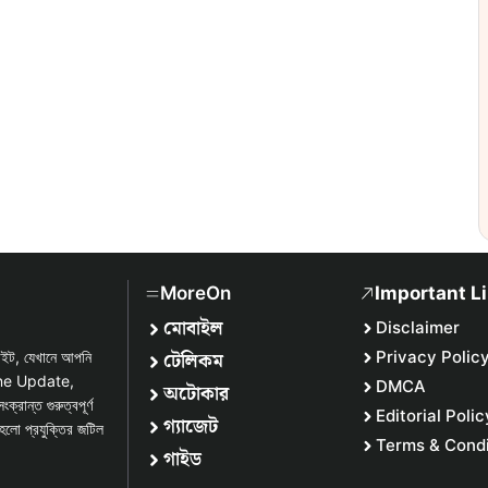
MoreOn
Important L
মোবাইল
Disclaimer
টেলিকম
Privacy Polic
সাইট, যেখানে আপনি
one Update,
DMCA
অটোকার
্ত গুরুত্বপূর্ণ
Editorial Polic
গ্যাজেট
হলো প্রযুক্তির জটিল
Terms & Condi
গাইড