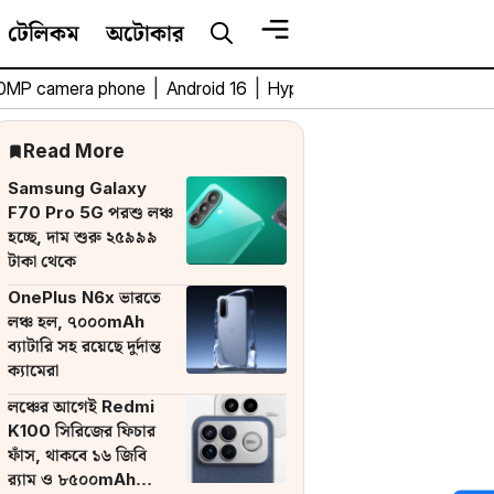
টেলিকম
অটোকার
0MP camera phone
|
Android 16
|
HyperOS 3
|
Bengali Tech 
Read More
Samsung Galaxy
F70 Pro 5G পরশু লঞ্চ
হচ্ছে, দাম শুরু ২৫৯৯৯
টাকা থেকে
OnePlus N6x ভারতে
লঞ্চ হল, ৭০০০mAh
ব্যাটারি সহ রয়েছে দুর্দান্ত
ক্যামেরা
লঞ্চের আগেই Redmi
K100 সিরিজের ফিচার
ফাঁস, থাকবে ১৬ জিবি
র‌্যাম ও ৮৫০০mAh