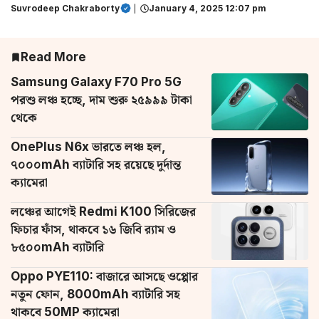
Suvrodeep Chakraborty
|
January 4, 2025 12:07 pm
Read More
Samsung Galaxy F70 Pro 5G
পরশু লঞ্চ হচ্ছে, দাম শুরু ২৫৯৯৯ টাকা
থেকে
OnePlus N6x ভারতে লঞ্চ হল,
৭০০০mAh ব্যাটারি সহ রয়েছে দুর্দান্ত
ক্যামেরা
লঞ্চের আগেই Redmi K100 সিরিজের
ফিচার ফাঁস, থাকবে ১৬ জিবি র‌্যাম ও
৮৫০০mAh ব্যাটারি
Oppo PYE110: বাজারে আসছে ওপ্পোর
নতুন ফোন, 8000mAh ব্যাটারি সহ
থাকবে 50MP ক্যামেরা