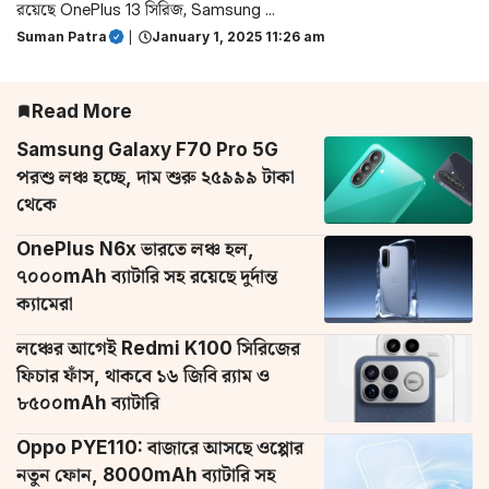
রয়েছে OnePlus 13 সিরিজ, Samsung ...
Suman Patra
|
January 1, 2025 11:26 am
Read More
Samsung Galaxy F70 Pro 5G
পরশু লঞ্চ হচ্ছে, দাম শুরু ২৫৯৯৯ টাকা
থেকে
OnePlus N6x ভারতে লঞ্চ হল,
৭০০০mAh ব্যাটারি সহ রয়েছে দুর্দান্ত
ক্যামেরা
লঞ্চের আগেই Redmi K100 সিরিজের
ফিচার ফাঁস, থাকবে ১৬ জিবি র‌্যাম ও
৮৫০০mAh ব্যাটারি
Oppo PYE110: বাজারে আসছে ওপ্পোর
নতুন ফোন, 8000mAh ব্যাটারি সহ