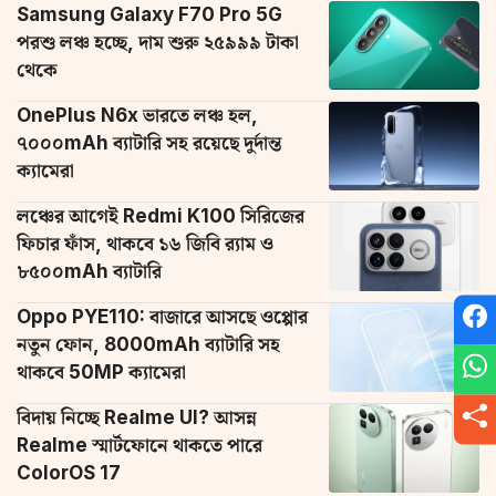
Samsung Galaxy F70 Pro 5G
পরশু লঞ্চ হচ্ছে, দাম শুরু ২৫৯৯৯ টাকা
থেকে
OnePlus N6x ভারতে লঞ্চ হল,
৭০০০mAh ব্যাটারি সহ রয়েছে দুর্দান্ত
ক্যামেরা
লঞ্চের আগেই Redmi K100 সিরিজের
ফিচার ফাঁস, থাকবে ১৬ জিবি র‌্যাম ও
৮৫০০mAh ব্যাটারি
Oppo PYE110: বাজারে আসছে ওপ্পোর
নতুন ফোন, 8000mAh ব্যাটারি সহ
থাকবে 50MP ক্যামেরা
বিদায় নিচ্ছে Realme UI? আসন্ন
Realme স্মার্টফোনে থাকতে পারে
ColorOS 17