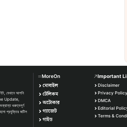
MoreOn
Important L
মোবাইল
Disclaimer
টেলিকম
Privacy Polic
সাইট, যেখানে আপনি
one Update,
DMCA
অটোকার
্ত গুরুত্বপূর্ণ
Editorial Polic
গ্যাজেট
হলো প্রযুক্তির জটিল
Terms & Condi
গাইড