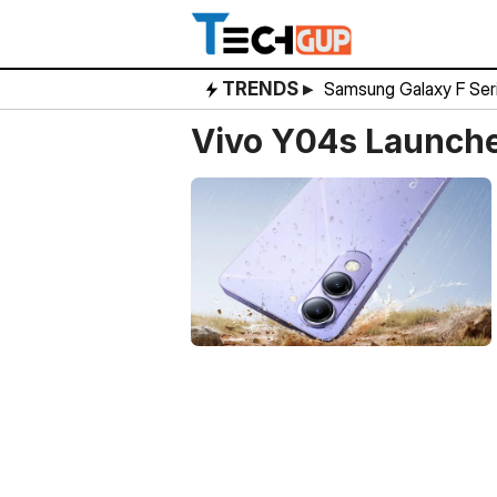
Skip
to
content
TRENDS ▸
Samsung Galaxy F Ser
Vivo Y04s Launch