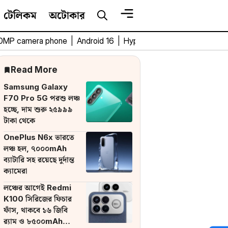
টেলিকম
অটোকার
0MP camera phone
|
Android 16
|
HyperOS 3
|
Bengali Tech 
Read More
Samsung Galaxy
F70 Pro 5G পরশু লঞ্চ
হচ্ছে, দাম শুরু ২৫৯৯৯
টাকা থেকে
OnePlus N6x ভারতে
লঞ্চ হল, ৭০০০mAh
ব্যাটারি সহ রয়েছে দুর্দান্ত
ক্যামেরা
লঞ্চের আগেই Redmi
K100 সিরিজের ফিচার
ফাঁস, থাকবে ১৬ জিবি
র‌্যাম ও ৮৫০০mAh