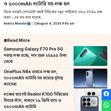
ও ৬০০০mAh ব্যাটারি সহ লঞ্চ হল
ভিভো বাজেট সেগমেন্টে ওয়াই সিরিজের নতুন স্মার্টফোন Vivo Y04s লঞ্চ
করল। এর দাম রাখা হয়েছে ...
Ankita Mondal
|
August 4, 2025 9:50 am
Read More
Samsung Galaxy F70 Pro 5G
পরশু লঞ্চ হচ্ছে, দাম শুরু ২৫৯৯৯ টাকা
থেকে
OnePlus N6x ভারতে লঞ্চ হল,
৭০০০mAh ব্যাটারি সহ রয়েছে দুর্দান্ত
ক্যামেরা
লঞ্চের আগেই Redmi K100 সিরিজের
ফিচার ফাঁস, থাকবে ১৬ জিবি র‌্যাম ও
৮৫০০mAh ব্যাটারি