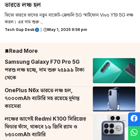
ভারতে লঞ্চ হল
ভিভো ভারতে তাদের নতুন বাজেট-ফ্রেন্ডলি 5G স্মার্টফোন Vivo Y19 5G লঞ্চ
করল। এর দাম শুরু ...
Tech Gup Desk
|
May 1, 2025 9:56 pm
Read More
Samsung Galaxy F70 Pro 5G
পরশু লঞ্চ হচ্ছে, দাম শুরু ২৫৯৯৯ টাকা
থেকে
OnePlus N6x ভারতে লঞ্চ হল,
৭০০০mAh ব্যাটারি সহ রয়েছে দুর্দান্ত
ক্যামেরা
লঞ্চের আগেই Redmi K100 সিরিজের
ফিচার ফাঁস, থাকবে ১৬ জিবি র‌্যাম ও
৮৫০০mAh ব্যাটারি