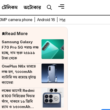
টেলিকম
অটোকার
0MP camera phone
|
Android 16
|
HyperOS 3
|
Bengali Tech 
Read More
Samsung Galaxy
F70 Pro 5G পরশু লঞ্চ
হচ্ছে, দাম শুরু ২৫৯৯৯
টাকা থেকে
OnePlus N6x ভারতে
লঞ্চ হল, ৭০০০mAh
ব্যাটারি সহ রয়েছে দুর্দান্ত
ক্যামেরা
লঞ্চের আগেই Redmi
K100 সিরিজের ফিচার
ফাঁস, থাকবে ১৬ জিবি
র‌্যাম ও ৮৫০০mAh