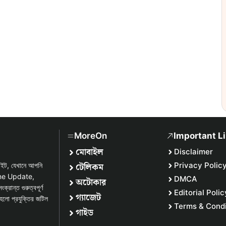
MoreOn
Important L
মোবাইল
Disclaimer
টেলিকম
Privacy Polic
সাইট, যেখানে আপনি
one Update,
DMCA
অটোকার
্ত গুরুত্বপূর্ণ
Editorial Polic
গ্যাজেট
হলো প্রযুক্তির জটিল
Terms & Condi
গাইড