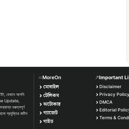
MoreOn
Important L
মোবাইল
Disclaimer
টেলিকম
Privacy Polic
সাইট, যেখানে আপনি
one Update,
DMCA
অটোকার
্ত গুরুত্বপূর্ণ
Editorial Polic
গ্যাজেট
হলো প্রযুক্তির জটিল
Terms & Condi
গাইড