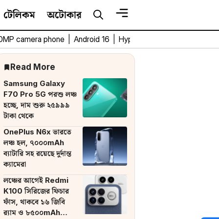
টেলিকম
অটোকার
0MP camera phone
|
Android 16
|
HyperOS 3
|
Bengali Tech 
Read More
Samsung Galaxy
F70 Pro 5G পরশু লঞ্চ
হচ্ছে, দাম শুরু ২৫৯৯৯
টাকা থেকে
OnePlus N6x ভারতে
লঞ্চ হল, ৭০০০mAh
ব্যাটারি সহ রয়েছে দুর্দান্ত
ক্যামেরা
লঞ্চের আগেই Redmi
K100 সিরিজের ফিচার
ফাঁস, থাকবে ১৬ জিবি
র‌্যাম ও ৮৫০০mAh