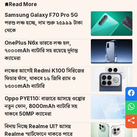
Read More
Samsung Galaxy F70 Pro 5G
পরশু লঞ্চ হচ্ছে, দাম শুরু ২৫৯৯৯ টাকা
থেকে
OnePlus N6x ভারতে লঞ্চ হল,
৭০০০mAh ব্যাটারি সহ রয়েছে দুর্দান্ত
ক্যামেরা
লঞ্চের আগেই Redmi K100 সিরিজের
ফিচার ফাঁস, থাকবে ১৬ জিবি র‌্যাম ও
৮৫০০mAh ব্যাটারি
Oppo PYE110: বাজারে আসছে ওপ্পোর
নতুন ফোন, 8000mAh ব্যাটারি সহ
থাকবে 50MP ক্যামেরা
বিদায় নিচ্ছে Realme UI? আসন্ন
Realme স্মার্টফোনে থাকতে পারে