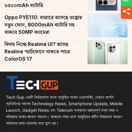
৮৫০০mAh ব্যাটারি
Oppo PYE110: বাজারে আসছে ওপ্পোর
নতুন ফোন, 8000mAh ব্যাটারি সহ
থাকবে 50MP ক্যামেরা
বিদায় নিচ্ছে Realme UI? আসন্ন
Realme স্মার্টফোনে থাকতে পারে
ColorOS 17
Tech Gup একটি নির্ভরযোগ্য বাংলা প্রযুক্তি সংবাদ ওয়েবসাইট, যেখানে আপনি
প্রতিদিনের সর্বশেষ Technology News, Smartphone Update, Mobile
Launch, Gadget News এবং Telecom সংক্রান্ত গুরুত্বপূর্ণ তথ্য সহজ ও
পরিষ্কার ভাষায় জানতে পারবেন। আমাদের লক্ষ্য হলো প্রযুক্তির জটিল বিষয়গুলো সাধারণ
পাঠকদের জন্য বোধগম্য করে তুলে ধরা।
Facebook
WhatsApp
Instagram
X