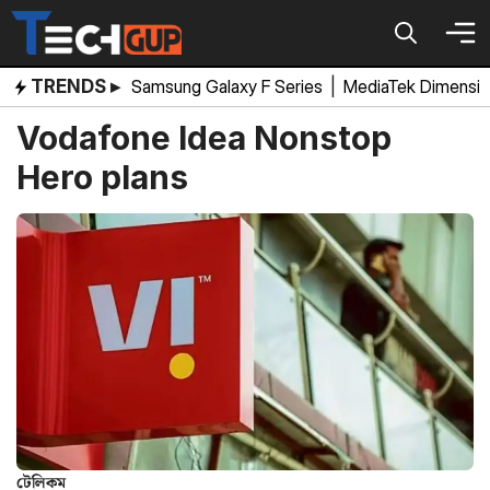
Skip
to
content
TRENDS ▸
Samsung Galaxy F Series
|
MediaTek Dimensi
Vodafone Idea Nonstop
Hero plans
টেলিকম