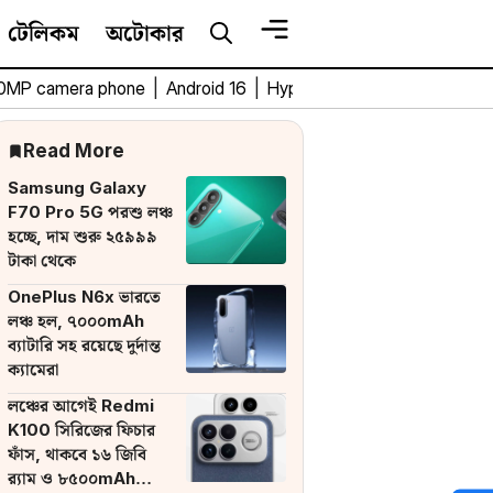
টেলিকম
অটোকার
0MP camera phone
|
Android 16
|
HyperOS 3
|
Bengali Tech 
Read More
Samsung Galaxy
F70 Pro 5G পরশু লঞ্চ
হচ্ছে, দাম শুরু ২৫৯৯৯
টাকা থেকে
OnePlus N6x ভারতে
লঞ্চ হল, ৭০০০mAh
ব্যাটারি সহ রয়েছে দুর্দান্ত
ক্যামেরা
লঞ্চের আগেই Redmi
K100 সিরিজের ফিচার
ফাঁস, থাকবে ১৬ জিবি
র‌্যাম ও ৮৫০০mAh