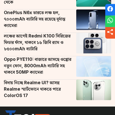
থেকে
OnePlus N6x ভারতে লঞ্চ হল,
৭০০০mAh ব্যাটারি সহ রয়েছে দুর্দান্ত
ক্যামেরা
লঞ্চের আগেই Redmi K100 সিরিজের
ফিচার ফাঁস, থাকবে ১৬ জিবি র‌্যাম ও
৮৫০০mAh ব্যাটারি
Oppo PYE110: বাজারে আসছে ওপ্পোর
নতুন ফোন, 8000mAh ব্যাটারি সহ
থাকবে 50MP ক্যামেরা
বিদায় নিচ্ছে Realme UI? আসন্ন
Realme স্মার্টফোনে থাকতে পারে
ColorOS 17