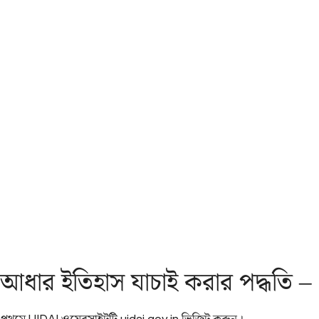
আধার ইতিহাস যাচাই করার পদ্ধতি –
প্রথমে UIDAI ওয়েবসাইটটি uidai.gov.in ভিজিট করুন।