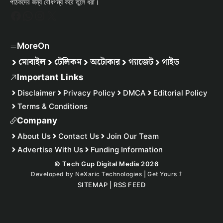
পাঠকদের জন্য বোধগম্য করে তুলে ধরা।
Facebook
WhatsApp
Instagram
X
MoreOn
মোবাইল
টেলিকম
অটোকার
গ্যাজেট
গাইড
Important Links
Disclaimer
Privacy Policy
DMCA
Editorial Policy
Terms & Conditions
Company
About Us
Contact Us
Join Our Team
Advertise With Us
Funding Information
© Tech Gup Digital Media 2026
Developed by
NeXaric Technologies | Get Yours
⤴︎
SITEMAP
|
RSS FEED