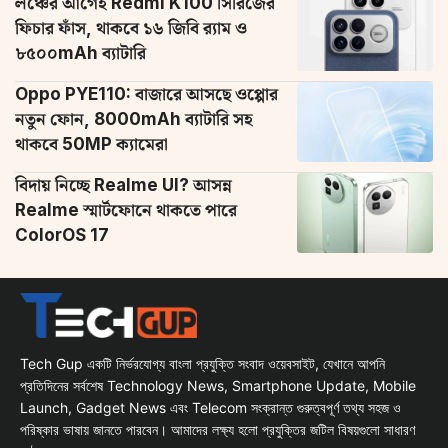
লঞ্চের আগেই Redmi K100 সিরিজের
ফিচার ফাঁস, থাকবে ১৬ জিবি র‌্যাম ও
৮৫০০mAh ব্যাটারি
Oppo PYE110: বাজারে আসছে ওপ্পোর
নতুন ফোন, 8000mAh ব্যাটারি সহ
থাকবে 50MP ক্যামেরা
বিদায় নিচ্ছে Realme UI? আসন্ন
Realme স্মার্টফোনে থাকতে পারে
ColorOS 17
Tech Gup একটি নির্ভরযোগ্য বাংলা প্রযুক্তি সংবাদ ওয়েবসাইট, যেখানে আপনি
প্রতিদিনের সর্বশেষ Technology News, Smartphone Update, Mobile
Launch, Gadget News এবং Telecom সংক্রান্ত গুরুত্বপূর্ণ তথ্য সহজ ও
পরিষ্কার ভাষায় জানতে পারবেন। আমাদের লক্ষ্য হলো প্রযুক্তির জটিল বিষয়গুলো সাধারণ