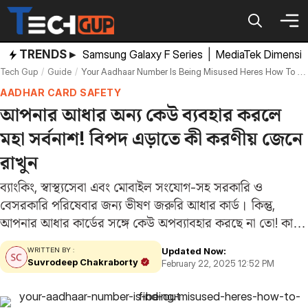
Skip
to
content
TRENDS ▸
Samsung Galaxy F Series
|
MediaTek Dimensi
Tech Gup
Guide
Your Aadhaar Number Is Being Misused Heres How To Find Out
AADHAR CARD SAFETY
আপনার আধার অন্য কেউ ব্যবহার করলে
মহা সর্বনাশ! বিপদ এড়াতে কী করণীয় জেনে
রাখুন
ব্যাংকিং, স্বাস্থ্যসেবা এবং মোবাইল সংযোগ-সহ সরকারি ও
বেসরকারি পরিষেবার জন্য ভীষণ জরুরি আধার কার্ড। কিন্তু,
আপনার আধার কার্ডের সঙ্গে কেউ অপব্যাবহার করছে না তো! কারণ
সাম্প্রতিক সময়ে এমন অনেক ঘটনা সামনে এসেছে। আধারের
Updated Now:
WRITTEN BY :
অননুমোদিত ব্যবহারের ফলে কার্ডধারীর অজান্তেই ব্যাংক
Suvrodeep Chakraborty
February 22, 2025 12:52 PM
অ্যাকাউন্ট…