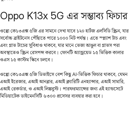
Oppo K13x 5G এর সম্ভাব্য ফিচার
ওপ্পো কে১৩এক্স ৫জি এর সামনে দেখা যাবে ১২০ হার্টজ এলসিডি স্ক্রিন, যার
সর্বোচ্চ ব্রাইটনেস পৌঁছাতে পারে ১০০০ নিট পর্যন্ত। এতে স্প্ল্যাশ টাচ এবং
এবং গ্লাভ টাচের সুবিধাও থাকবে, যার মানে ভেজা আঙুল বা গ্লাভস পরা
অবস্থাতেও স্ক্রিন রেসপন্স করবে। ফোনটি অ্যান্ড্রয়েড ১৫ ভিত্তিক কালার
ওএস ১৫ কাস্টম স্কিনে চলবে।
ওপ্পো কে১৩এক্স ৫জি ডিভাইসে বেশ কিছু AI-ভিত্তিক ফিচার থাকবে, যেমন
এআই ইরেজার, এআই আনব্লার, এআই ক্ল্যারিটি এনহ্যান্সার, এআই সামারি,
এআই রেকর্ডার, ও এআই লিঙ্কবুস্ট। পারফরম্যান্সের জন্য এই হ্যান্ডসেটে
মিডিয়াটেক ডাইমেনসিটি ৬৩০০ প্রসেসর ব্যবহার করা হবে।