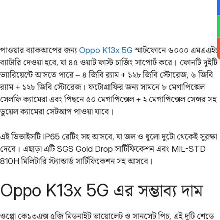
পাওয়ার ব্যাকআপের জন্য
Oppo K13x 5G
স্মার্টফোনে ৬০০০ এমএএইচ
ব্যাটারি দেওয়া হবে, যা ৪৫ ওয়াট ফাস্ট চার্জিং সাপোর্ট করে। ফোনটি দুইটি
ভ্যারিয়েন্টে আসতে পারে – ৪ জিবি র‌্যাম + ১২৮ জিবি স্টোরেজ, ৬ জিবি
র‌্যাম + ১২৮ জিবি স্টোরেজ। ফটোগ্রাফির জন্য সামনে ৮ মেগাপিক্সেল
সেলফি ক্যামেরা এবং পিছনে ৫০ মেগাপিক্সেল + ২ মেগাপিক্সেল সেন্সর সহ
ডুয়েল ক্যামেরা সেটআপ পাওয়া যাবে।
এই ডিভাইসটি IP65 রেটিং সহ আসবে, যা জল ও ধুলো দুটো থেকেই সুরক্ষা
দেবে। এছাড়া এটি SGS Gold Drop সার্টিফিকেশন এবং MIL-STD
810H মিলিটারি স্ট্যান্ডার্ড সার্টিফিকেশন সহ আসবে।
Oppo K13x 5G এর সম্ভাব্য দাম
ওপ্পো কে১৩এক্স ৫জি মিডনাইট ভায়োলেট ও সানসেট পিচ, এই দুটি শেডে