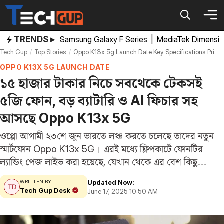
Skip
to
content
TRENDS ▸
Samsung Galaxy F Series
|
MediaTek Dimensi
Tech Gup
Top Stories
Oppo K13x 5g Launch Date Key Specifications Price Range Officially Confirmed
OPPO K13X 5G LAUNCH DATE
১৫ হাজার টাকার নিচে সবথেকে টেকসই
৫জি ফোন, বড় ব্যাটারি ও AI ফিচার সহ
আসছে Oppo K13x 5G
ওপ্পো আগামী ২৩শে জুন ভারতে লঞ্চ করতে চলেছে তাদের নতুন
স্মার্টফোন Oppo K13x 5G। এরই মধ্যে ফ্লিপকার্টে ফোনটির
ল্যান্ডিং পেজ লাইভ করা হয়েছে, যেখান থেকে এর বেশ কিছু
গুরুত্বপূর্ণ স্পেসিফিকেশন, ভ্যারিয়েন্ট ও দাম সংক্রান্ত তথ্য সামনে
Updated Now:
WRITTEN BY :
এসেছে। জানা গেছে, Oppo…
Tech Gup Desk
June 17, 2025 10:50 AM