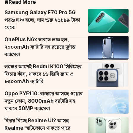
Read More
Samsung Galaxy F70 Pro 5G
পরশু লঞ্চ হচ্ছে, দাম শুরু ২৫৯৯৯ টাকা
থেকে
OnePlus N6x ভারতে লঞ্চ হল,
৭০০০mAh ব্যাটারি সহ রয়েছে দুর্দান্ত
ক্যামেরা
লঞ্চের আগেই Redmi K100 সিরিজের
ফিচার ফাঁস, থাকবে ১৬ জিবি র‌্যাম ও
৮৫০০mAh ব্যাটারি
Oppo PYE110: বাজারে আসছে ওপ্পোর
নতুন ফোন, 8000mAh ব্যাটারি সহ
থাকবে 50MP ক্যামেরা
বিদায় নিচ্ছে Realme UI? আসন্ন
Realme স্মার্টফোনে থাকতে পারে