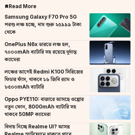
Read More
Samsung Galaxy F70 Pro 5G
পরশু লঞ্চ হচ্ছে, দাম শুরু ২৫৯৯৯ টাকা
থেকে
OnePlus N6x ভারতে লঞ্চ হল,
৭০০০mAh ব্যাটারি সহ রয়েছে দুর্দান্ত
ক্যামেরা
লঞ্চের আগেই Redmi K100 সিরিজের
ফিচার ফাঁস, থাকবে ১৬ জিবি র‌্যাম ও
৮৫০০mAh ব্যাটারি
Oppo PYE110: বাজারে আসছে ওপ্পোর
নতুন ফোন, 8000mAh ব্যাটারি সহ
থাকবে 50MP ক্যামেরা
বিদায় নিচ্ছে Realme UI? আসন্ন
Realme স্মার্টফোনে থাকতে পারে