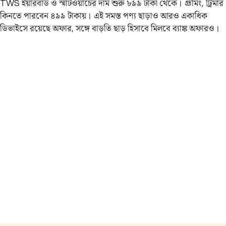
TWS ইয়ারবাড ও স্মার্টওয়াচের দাম শুরু ৮৯৯ টাকা থেকে। গ্রূমিং, ট্রিমার
কিনতে পারবেন ৪৯৯ টাকায়। এই সমস্ত পণ্য ছাড়াও আরও একাধিক
ডিভাইসে রয়েছে অফার, সঙ্গে বাড়তি ছাড় হিসাবে মিলবে ব্যাঙ্ক অফারও।