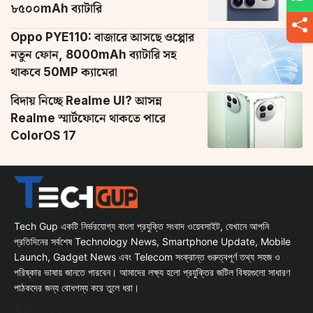
৮৫০০mAh ব্যাটারি
Oppo PYE110: বাজারে আসছে ওপ্পোর
নতুন ফোন, 8000mAh ব্যাটারি সহ
থাকবে 50MP ক্যামেরা
বিদায় নিচ্ছে Realme UI? আসন্ন
Realme স্মার্টফোনে থাকতে পারে
ColorOS 17
Tech Gup একটি নির্ভরযোগ্য বাংলা প্রযুক্তি সংবাদ ওয়েবসাইট, যেখানে আপনি
প্রতিদিনের সর্বশেষ Technology News, Smartphone Update, Mobile
Launch, Gadget News এবং Telecom সংক্রান্ত গুরুত্বপূর্ণ তথ্য সহজ ও
পরিষ্কার ভাষায় জানতে পারবেন। আমাদের লক্ষ্য হলো প্রযুক্তির জটিল বিষয়গুলো সাধারণ
পাঠকদের জন্য বোধগম্য করে তুলে ধরা।
Facebook
WhatsApp
Instagram
X