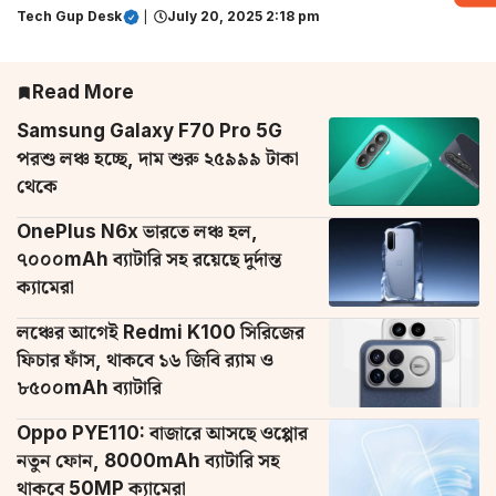
Tech Gup Desk
|
July 20, 2025 2:18 pm
Read More
Samsung Galaxy F70 Pro 5G
পরশু লঞ্চ হচ্ছে, দাম শুরু ২৫৯৯৯ টাকা
থেকে
OnePlus N6x ভারতে লঞ্চ হল,
৭০০০mAh ব্যাটারি সহ রয়েছে দুর্দান্ত
ক্যামেরা
লঞ্চের আগেই Redmi K100 সিরিজের
ফিচার ফাঁস, থাকবে ১৬ জিবি র‌্যাম ও
৮৫০০mAh ব্যাটারি
Oppo PYE110: বাজারে আসছে ওপ্পোর
নতুন ফোন, 8000mAh ব্যাটারি সহ
থাকবে 50MP ক্যামেরা