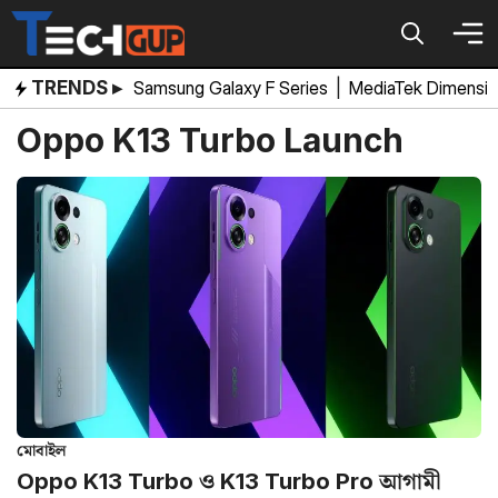
Skip
to
content
TRENDS ▸
Samsung Galaxy F Series
|
MediaTek Dimensi
Oppo K13 Turbo Launch
মোবাইল
Oppo K13 Turbo ও K13 Turbo Pro আগামী