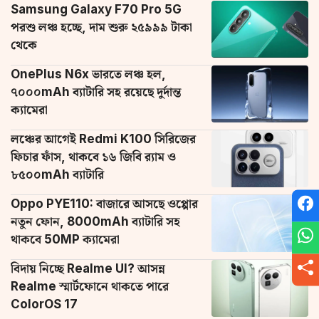
Samsung Galaxy F70 Pro 5G
পরশু লঞ্চ হচ্ছে, দাম শুরু ২৫৯৯৯ টাকা
থেকে
OnePlus N6x ভারতে লঞ্চ হল,
৭০০০mAh ব্যাটারি সহ রয়েছে দুর্দান্ত
ক্যামেরা
লঞ্চের আগেই Redmi K100 সিরিজের
ফিচার ফাঁস, থাকবে ১৬ জিবি র‌্যাম ও
৮৫০০mAh ব্যাটারি
Oppo PYE110: বাজারে আসছে ওপ্পোর
নতুন ফোন, 8000mAh ব্যাটারি সহ
থাকবে 50MP ক্যামেরা
বিদায় নিচ্ছে Realme UI? আসন্ন
Realme স্মার্টফোনে থাকতে পারে
ColorOS 17