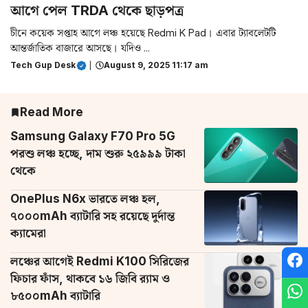
আগে পেল TRDA থেকে ছাড়পত্র
চীনে কয়েক সপ্তাহ আগে লঞ্চ হয়েছে Redmi K Pad। এবার ট্যাবলেটটি
আন্তর্জাতিক বাজারে আসছে। যদিও ...
Tech Gup Desk
|
August 9, 2025 11:17 am
Read More
Samsung Galaxy F70 Pro 5G
পরশু লঞ্চ হচ্ছে, দাম শুরু ২৫৯৯৯ টাকা
থেকে
OnePlus N6x ভারতে লঞ্চ হল,
৭০০০mAh ব্যাটারি সহ রয়েছে দুর্দান্ত
ক্যামেরা
লঞ্চের আগেই Redmi K100 সিরিজের
ফিচার ফাঁস, থাকবে ১৬ জিবি র‌্যাম ও
৮৫০০mAh ব্যাটারি