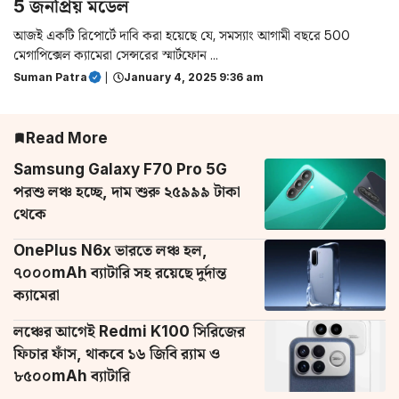
5 জনপ্রিয় মডেল
আজই একটি রিপোর্টে দাবি করা হয়েছে যে, সমস্যাং আগামী বছরে 500
মেগাপিক্সেল ক্যামেরা সেন্সরের স্মার্টফোন ...
Suman Patra
|
January 4, 2025 9:36 am
Read More
Samsung Galaxy F70 Pro 5G
পরশু লঞ্চ হচ্ছে, দাম শুরু ২৫৯৯৯ টাকা
থেকে
OnePlus N6x ভারতে লঞ্চ হল,
৭০০০mAh ব্যাটারি সহ রয়েছে দুর্দান্ত
ক্যামেরা
লঞ্চের আগেই Redmi K100 সিরিজের
ফিচার ফাঁস, থাকবে ১৬ জিবি র‌্যাম ও
৮৫০০mAh ব্যাটারি