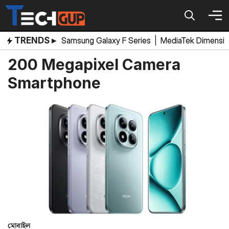
Skip
to
content
TRENDS ▸
Samsung Galaxy F Series
|
MediaTek Dimensi
200 Megapixel Camera
Smartphone
মোবাইল