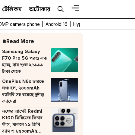
টেলিকম
অটোকার
0MP camera phone
|
Android 16
|
HyperOS 3
|
Bengali Tech 
Read More
Samsung Galaxy
F70 Pro 5G পরশু লঞ্চ
হচ্ছে, দাম শুরু ২৫৯৯৯
টাকা থেকে
OnePlus N6x ভারতে
লঞ্চ হল, ৭০০০mAh
ব্যাটারি সহ রয়েছে দুর্দান্ত
ক্যামেরা
লঞ্চের আগেই Redmi
K100 সিরিজের ফিচার
ফাঁস, থাকবে ১৬ জিবি
র‌্যাম ও ৮৫০০mAh