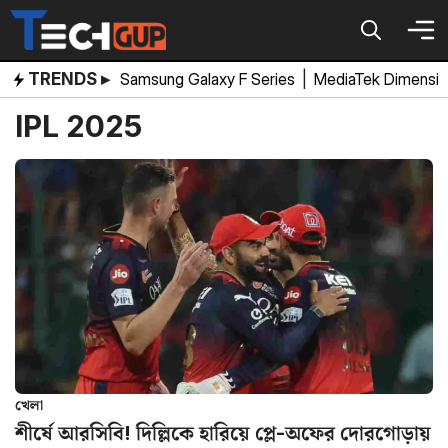
Skip
to
content
TRENDS ▸
Samsung Galaxy F Series
|
MediaTek Dimensi
IPL 2025
খেলা
শীর্ষে আরসিবি! দিল্লিকে হারিয়ে প্লে-অফের দোরগোড়ায়