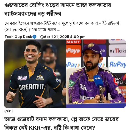
গুজরাতের বোলিং ঝড়ের সামনে আজ কলকাতার
ব্যাটসম্যানদের বড় পরীক্ষা
সোমবার ইডেনে গুজরাত টাইটানসের মুখোমুখি হচ্ছে কলকাতা নাইট রাইডার্স
(GT vs KKR)। গত ম্যাচে পঞ্জাব ...
Tech Gup Desk
|
April 21, 2025 4:00 pm
খেলা
আজ গুজরাট বনাম কলকাতা, প্লে অফে যেতে জয়ের
বিকল্প নেই KKR-এর, বৃষ্টি কি বাধা দেবে?