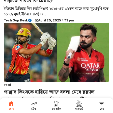
দাঁড়াতে পারবে কি চেন্নাই?
ইন্ডিয়ান প্রিমিয়ার লিগ (আইপিএল) ২০২৫-এর ৩৮তম ম্যাচে আজ মুখোমুখি হতে
চলেছে মুম্বাই ইন্ডিয়ান্স (MI) ও ...
Tech Gup Desk
|
April 20, 2025 4:13 pm
খেলা
পাঞ্জাব কিংসকে হারিয়ে আজ বদলা নেবে রয়্যাল
চ্যালেঞ্জার্স বেঙ্গালুরু? নাকি বাদ সাধবে বৃষ্টি?
২০ এপ্রিল রবিবার ইন্ডিয়ান প্রিমিয়ার লিগ (IPL) ২০২৫-এ ডাবল হেডারের প্রথম
হোম
ট্রেন্ড
মোবাইল
গ্যাজেট
মেনু