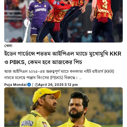
খেলা
ইডেন গার্ডেন্সে শততম আইপিএল ম্যাচে মুখোমুখি KKR
ও PBKS, কেমন হবে আজকের পিচ
আজ আইপিএল ২০২৫-এর গুরুত্বপূর্ণ ম্যাচে কলকাতা নাইট রাইডার্স (KKR)
নামতে চলেছে পাঞ্জাব কিংসের (PBKS) বিরুদ্ধে। ...
Puja Mondal
|
April 26, 2025 3:12 pm