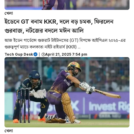
খেলা
ইডেনে GT বনাম KKR, দলে বড় চমক, ফিরলেন
গুরবাজ, নর্টজের বদলে মঈন আলি
আজ ইডেন গার্ডেন্সে গুজরাট টাইটানসের (GT) বিপক্ষে আইপিএল ২০২৫-এর
গুরুত্বপূর্ণ ম্যাচে কলকাতা নাইট রাইডার্স (KKR) ...
Tech Gup Desk
|
April 21, 2025 7:54 pm
খেলা