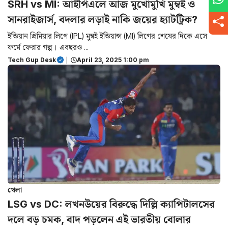
SRH vs MI: আইপিএলে আজ মুখোমুখি মুম্বই ও
সানরাইজার্স, বদলার লড়াই নাকি জয়ের হ্যাটট্রিক?
ইন্ডিয়ান প্রিমিয়ার লিগে (IPL) মুম্বই ইন্ডিয়ান্স (MI) লিগের শেষের দিকে এসে
ফর্মে ফেরার গল্প। এবছরও ...
Tech Gup Desk
|
April 23, 2025 1:00 pm
খেলা
LSG vs DC: লখনউয়ের বিরুদ্ধে দিল্লি ক্যাপিটালসের
দলে বড় চমক, বাদ পড়লেন এই ভারতীয় বোলার