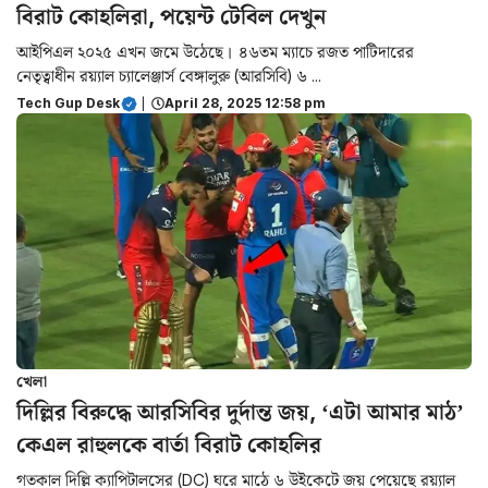
বিরাট কোহলিরা, পয়েন্ট টেবিল দেখুন
আইপিএল ২০২৫ এখন জমে উঠেছে। ৪৬তম ম্যাচে রজত পাটিদারের
নেতৃত্বাধীন রয়্যাল চ্যালেঞ্জার্স বেঙ্গালুরু (আরসিবি) ৬ ...
Tech Gup Desk
|
April 28, 2025 12:58 pm
খেলা
দিল্লির বিরুদ্ধে আরসিবির দুর্দান্ত জয়, ‘এটা আমার মাঠ’
কেএল রাহুলকে বার্তা বিরাট কোহলির
গতকাল দিল্লি ক্যাপিটালসের (DC) ঘরে মাঠে ৬ উইকেটে জয় পেয়েছে রয়্যাল