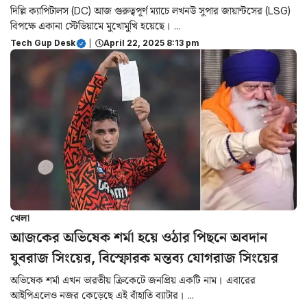
দিল্লি ক্যাপিটালস (DC) আজ গুরুত্বপূর্ণ ম্যাচে লখনউ সুপার জায়ান্টসের (LSG)
বিপক্ষে একানা স্টেডিয়ামে মুখোমুখি হয়েছে। ...
Tech Gup Desk
|
April 22, 2025 8:13 pm
খেলা
আজকের অভিষেক শর্মা হয়ে ওঠার পিছনে অবদান
যুবরাজ সিংয়ের, বিস্ফোরক মন্তব্য যোগরাজ সিংয়ের
অভিষেক শর্মা এখন ভারতীয় ক্রিকেটে জনপ্রিয় একটি নাম। এবারের
আইপিএলেও নজর কেড়েছে এই বাঁহাতি ব্যাটার। ...