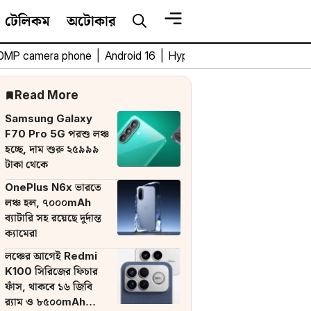
টেলিকম
অটোকার
0MP camera phone
|
Android 16
|
HyperOS 3
|
Bengali Tech 
Read More
Samsung Galaxy
F70 Pro 5G পরশু লঞ্চ
হচ্ছে, দাম শুরু ২৫৯৯৯
টাকা থেকে
OnePlus N6x ভারতে
লঞ্চ হল, ৭০০০mAh
ব্যাটারি সহ রয়েছে দুর্দান্ত
ক্যামেরা
লঞ্চের আগেই Redmi
K100 সিরিজের ফিচার
ফাঁস, থাকবে ১৬ জিবি
র‌্যাম ও ৮৫০০mAh