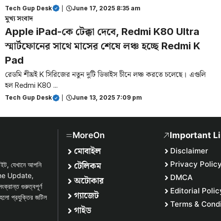
Tech Gup Desk
|
June 17, 2025 8:35 am
মুখ্য সংবাদ
Apple iPad-কে টেক্কা দেবে, Redmi K80 Ultra
স্মার্টফোনের সাথে মাসের শেষে লঞ্চ হচ্ছে Redmi K
Pad
রেডমি শীঘ্রই K সিরিজের নতুন দুটি ডিভাইস চীনে লঞ্চ করতে চলেছে। এগুলি
হল Redmi K80 ...
Tech Gup Desk
|
June 13, 2025 7:09 pm
MoreOn
Important L
মোবাইল
Disclaimer
টেলিকম
Privacy Polic
সাইট, যেখানে আপনি
one Update,
DMCA
অটোকার
্ত গুরুত্বপূর্ণ
Editorial Polic
গ্যাজেট
হলো প্রযুক্তির জটিল
Terms & Condi
গাইড