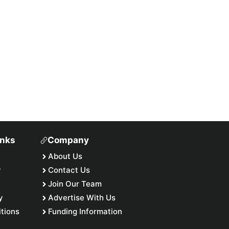
inks
Company
About Us
y
Contact Us
Join Our Team
y
Advertise With Us
tions
Funding Information